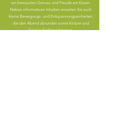
um bewussten Genuss und Freude am Essen.
Neben informativen Inhalten erwarten Sie auch
kleine Bewegungs- und Entspannungseinheiten,
die den Abend abrunden sowie Körper und
Geist in Einklang bringen.
Möchten Sie weitere Informationen zum Kurs?
Dann kontaktieren Sie mich gerne über meine
Webseite oder telefonisch unter
07032/939033
.
Anmeldungen sind direkt bei der VHS online
unter der Telefonnummer
07032/270303
möglich.
©2026 Ernährungsberatung & -therapie
Schiele,
Herrenberg
Kontakt
/
Impressum
/
Datenschutz